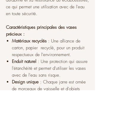
ce qui permet une utilisation avec de l'eau
en toute sécurité.
Caractéristiques principales des vases
précieux :
Matériaux recyclés
: Une alliance de
carton, papier recyclé, pour un produit
respectueux de l'environnement.
Enduit naturel
: Une protection qui assure
l'étanchéité et permet d'utiliser les vases
avec de l'eau sans risque.
Design unique
: Chaque jarre est ornée
de morceaux de vaisselle et d'objets
brisés, créant ainsi une pièce originale à
chaque fois.
Léger et solide
: Le fini béton brut
combine légèreté et robustesse, offrant
un design moderne sans compromis sur
la solidité.